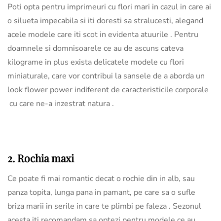
Poti opta pentru imprimeuri cu flori mari in cazul in care ai
o silueta impecabila si iti doresti sa stralucesti, alegand
acele modele care iti scot in evidenta atuurile . Pentru
doamnele si domnisoarele ce au de ascuns cateva
kilograme in plus exista delicatele modele cu flori
miniaturale, care vor contribui la sansele de a aborda un
look flower power indiferent de caracteristicile corporale
cu care ne-a inzestrat natura .
2. Rochia maxi
Ce poate fi mai romantic decat o rochie din in alb, sau
panza topita, lunga pana in pamant, pe care sa o sufle
briza marii in serile in care te plimbi pe faleza . Sezonul
acesta iti recomandam sa optezi pentru modele ce au