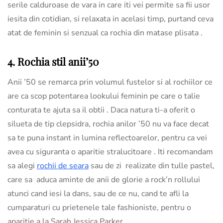
serile calduroase de vara in care iti vei permite sa fii usor
iesita din cotidian, si relaxata in acelasi timp, purtand ceva
atat de feminin si senzual ca rochia din matase plisata .
4. Rochia stil anii’50
Anii ’50 se remarca prin volumul fustelor si al rochiilor ce
are ca scop potentarea lookului feminin pe care o talie
conturata te ajuta sa il obtii . Daca natura ti-a oferit o
silueta de tip clepsidra, rochia anilor ’50 nu va face decat
sa te puna instant in lumina reflectoarelor, pentru ca vei
avea cu siguranta o aparitie stralucitoare . Iti recomandam
sa alegi
rochii de seara
sau de zi realizate din tulle pastel,
care sa aduca aminte de anii de glorie a rock’n rollului
atunci cand iesi la dans, sau de ce nu, cand te afli la
cumparaturi cu prietenele tale fashioniste, pentru o
aparitie a la Sarah Jessica Parker .