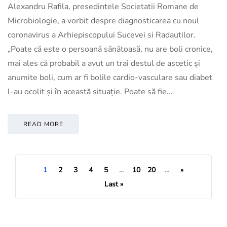
Alexandru Rafila, presedintele Societatii Romane de
Microbiologie, a vorbit despre diagnosticarea cu noul
coronavirus a Arhiepiscopului Sucevei si Radautilor.
„Poate că este o persoană sănătoasă, nu are boli cronice,
mai ales că probabil a avut un trai destul de ascetic și
anumite boli, cum ar fi bolile cardio-vasculare sau diabet
l-au ocolit și în această situație. Poate să fie…
READ MORE
1
2
3
4
5
...
10
20
...
»
Last »