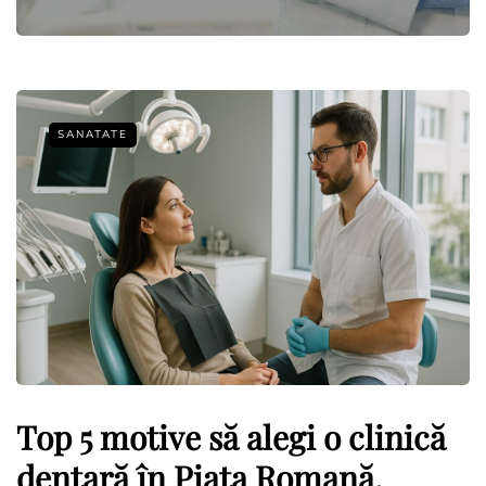
SANATATE
Top 5 motive să alegi o clinică
dentară în Piața Romană,