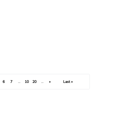
 tratate de medicii ORL
6
7
...
10
20
...
»
Last »