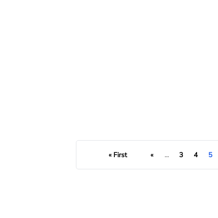
Bolile cele mai frecvente
« First
«
...
3
4
5
READ MORE