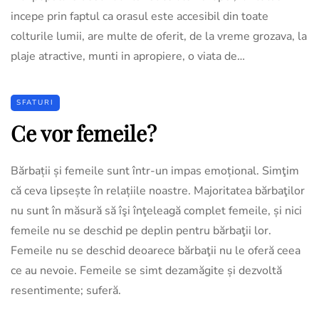
incepe prin faptul ca orasul este accesibil din toate
colturile lumii, are multe de oferit, de la vreme grozava, la
plaje atractive, munti in apropiere, o viata de…
SFATURI
Ce vor femeile?
Bărbații și femeile sunt într-un impas emoțional. Simţim
că ceva lipsește în relațiile noastre. Majoritatea bărbaţilor
nu sunt în măsură să îşi înţeleagă complet femeile, și nici
femeile nu se deschid pe deplin pentru bărbaţii lor.
Femeile nu se deschid deoarece bărbaţii nu le oferă ceea
ce au nevoie. Femeile se simt dezamăgite și dezvoltă
resentimente; suferă.