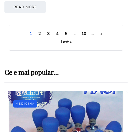
READ MORE
1
2
3
4
5
...
10
...
»
Last »
Ce e mai popular…
MEDICINA