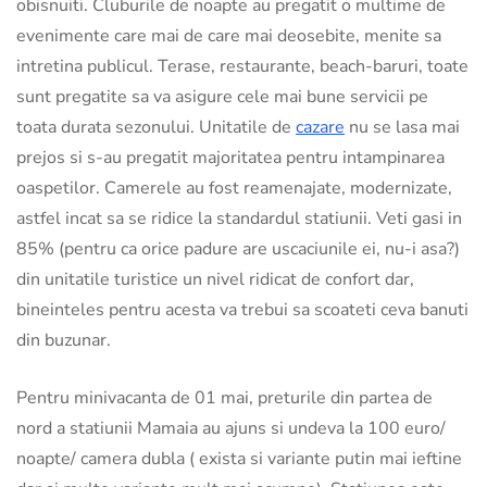
obisnuiti. Cluburile de noapte au pregatit o multime de
evenimente care mai de care mai deosebite, menite sa
intretina publicul. Terase, restaurante, beach-baruri, toate
sunt pregatite sa va asigure cele mai bune servicii pe
toata durata sezonului. Unitatile de
cazare
nu se lasa mai
prejos si s-au pregatit majoritatea pentru intampinarea
oaspetilor. Camerele au fost reamenajate, modernizate,
astfel incat sa se ridice la standardul statiunii. Veti gasi in
85% (pentru ca orice padure are uscaciunile ei, nu-i asa?)
din unitatile turistice un nivel ridicat de confort dar,
bineinteles pentru acesta va trebui sa scoateti ceva banuti
din buzunar.
Pentru minivacanta de 01 mai, preturile din partea de
nord a statiunii Mamaia au ajuns si undeva la 100 euro/
noapte/ camera dubla ( exista si variante putin mai ieftine