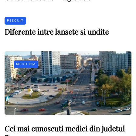
PESCUIT
Diferente intre lansete si undite
MEDICINA
Cei mai cunoscuti medici din judetul