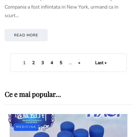
Compania a fost infiintata in New York, urmand ca in
scurt…
READ MORE
1
2
3
4
5
...
»
Last »
Ce e mai popular…
MEDICINA