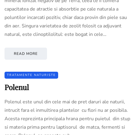
mineral ionizat negativ de pe Terra, ceea ce ii confera
capacitatea de atractie si absorbtie pe cale naturala a
poluntilor incarcati pozitiv, chiar daca provin din piele sau
din aer. Singura varietatea de zeolit folosit ca adjuvant
natural, este clinoptilolitul: este bogat in cele…
READ MORE
TRATAMENTE NATURISTE
Polenul
Polenul este unul din cele mai de pret daruri ale naturii,
intrucit fara el inmultirea plantelor cu flori nu ar posibila.
Acesta reprezinta principala hrana pentru puietul din stup
si materia prima pentru laptisorul de matca, fermenti si