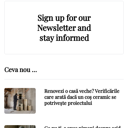
Sign up for our
Newsletter and
stay informed
Ceva nou …
Renovezi o casă veche? Verificările
care arată dacă un coș ceramic se
potrivește proiectului
Ce nu ți-a spus nimeni despre acid