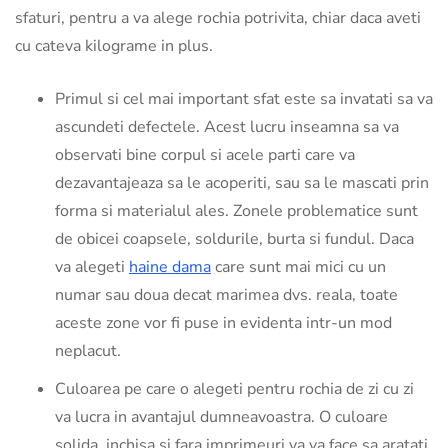
sfaturi, pentru a va alege rochia potrivita, chiar daca aveti
cu cateva kilograme in plus.
Primul si cel mai important sfat este sa invatati sa va
ascundeti defectele. Acest lucru inseamna sa va
observati bine corpul si acele parti care va
dezavantajeaza sa le acoperiti, sau sa le mascati prin
forma si materialul ales. Zonele problematice sunt
de obicei coapsele, soldurile, burta si fundul. Daca
va alegeti
haine dama
care sunt mai mici cu un
numar sau doua decat marimea dvs. reala, toate
aceste zone vor fi puse in evidenta intr-un mod
neplacut.
Culoarea pe care o alegeti pentru rochia de zi cu zi
va lucra in avantajul dumneavoastra. O culoare
solida, inchisa si fara imprimeuri va va face sa aratati