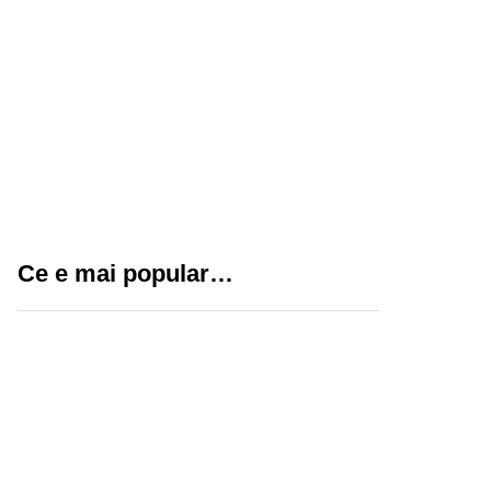
Cum să-ți gestionezi
eficient echipa cu
sisteme de pontaj
moderne
Tatuaje pentru fete: idei
creative și elegante
Ce e mai popular…
pentru un stil unic