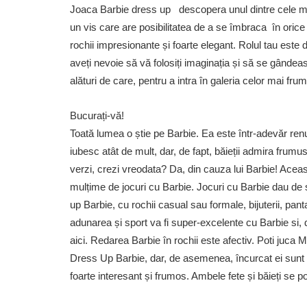
Joaca Barbie dress up descopera unul dintre cele mai 
un vis care are posibilitatea de a se îmbraca în orice
rochii impresionante și foarte elegant. Rolul tau este 
aveți nevoie să vă folosiți imaginația și să se gând
alături de care, pentru a intra în galeria celor mai f
Bucurați-vă!
Toată lumea o știe pe Barbie. Ea este într-adevăr ren
iubesc atât de mult, dar, de fapt, băieții admira frumus
verzi, crezi vreodata? Da, din cauza lui Barbie! Acea
mulțime de jocuri cu Barbie. Jocuri cu Barbie dau de se
up Barbie, cu rochii casual sau formale, bijuterii, panta
adunarea și sport va fi super-excelente cu Barbie si
aici. Redarea Barbie în rochii este afectiv. Poti ju
Dress Up Barbie, dar, de asemenea, încurcat ei sunt 
foarte interesant și frumos. Ambele fete și băieți se p