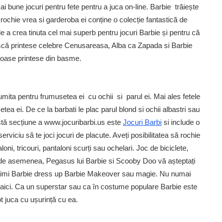
bune jocuri pentru fete pentru a juca on-line. Barbie trăiește
 rochie vrea si garderoba ei conține o colecție fantastică de
de a crea tinuta cel mai superb pentru jocuri Barbie și pentru că
ească printese celebre Cenusareasa, Alba ca Zapada si Barbie
rumoase printese din basme.
umita pentru frumusetea ei cu ochii si parul ei. Mai ales fetele
etea ei. De ce la barbati le plac parul blond si ochii albastri sau
stă secțiune a www.jocuribarbi.us este
Jocuri Barbi
si include o
rviciu să te joci jocuri de placute. Aveți posibilitatea să rochie
loni, tricouri, pantaloni scurți sau ochelari. Joc de biciclete,
, de asemenea, Pegasus lui Barbie si Scooby Doo vă așteptați
ca Mimi Barbie dress up Barbie Makeover sau magie. Nu numai
aici. Ca un superstar sau ca în costume populare Barbie este
ot juca cu ușurință cu ea.