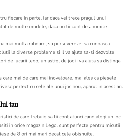
tru fiecare in parte, iar daca vei trece pragul unui
e atat de multe modele, daca nu tii cont de anumite
aiba mai multa rabdare, sa persevereze, sa cunoasca
tii la diverse probleme si il va ajuta sa-si dezvolte
ori de jucarii lego, un astfel de joc ii va ajuta sa distinga
e care mai de care mai inovatoare, mai ales ca piesele
ivesc perfect cu cele ale unui joc nou, aparut in acest an.
lul tau
stici de care trebuie sa tii cont atunci cand alegi un joc
asiti in orice magazin Lego, sunt perfecte pentru micutii
piese de 8 ori mai mari decat cele obisnuite.