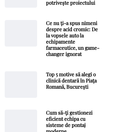
potrivește proiectului
Ce nu ți-a spus nimeni
despre acid cromic: De
la vopsele auto la
echipamente
farmaceutice, un game-
changer ignorat
Top 5 motive să alegi o
clinică dentară în Piața
Romană, București
Cum să-ți gestionezi
eficient echipa cu
sisteme de pontaj
moderne