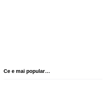
Top 5 motive să alegi o clinică
dentară în Piața Romană,
București
Cum să-ți gestionezi eficient
echipa cu sisteme de pontaj
moderne
Tatuaje pentru fete: idei creative și
elegante pentru un stil unic
Ce e mai popular…