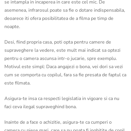
se intampla in incaperea in care este cel mic. De
asemenea, infrarosul poate sa fie o dotare indispensabila,
deoarece iti ofera posibilitatea de a filma pe timp de
noapte.
Desi, fiind propria casa, poti opta pentru camere de
supraveghere la vedere, este mult mai indicat sa optezi
pentru o camera ascunsa intr-o jucarie, spre exemplu.
Motivul este simpl: Daca angajezi o bona, vei dori sa vezi
cum se comporta cu copilul, fara sa fie presata de faptul ca
este filmata.
Asigura-te insa ca respecti legislatia in vigoare si ca nu
faci ceva ilegal supraveghind bona.
Inainte de a face o achizitie, asigura-te ca cumperi o
camera cu piese mari, care sa nu poata fi inghitite de copil