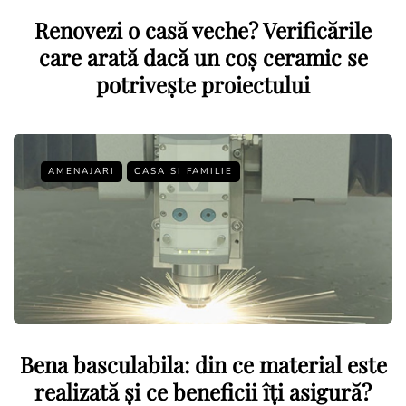
Renovezi o casă veche? Verificările
care arată dacă un coș ceramic se
potrivește proiectului
AMENAJARI
CASA SI FAMILIE
Bena basculabila: din ce material este
realizată și ce beneficii îți asigură?