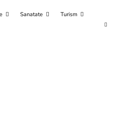
e
Sanatate
Turism
Ce e mai popular…