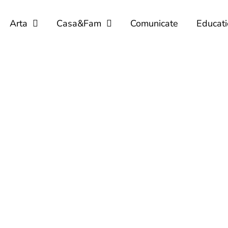
Arta
Casa&Fam
Comunicate
Educati
BROWSING CATEGORY
Hoteluri
24 posts