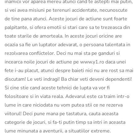
inamicii vor aparea mereu atunci cand te astepti mai putin,
si vei avea misiuni pe terenuri accidentate, necunoscute
de tine pana atunci. Aceste jocuri de actiune sunt foarte
palpitante, si ofera emotii si stari care sa te trezeasca din
toate starile de amorteala. In aceste jocuri oricine are
ocazia sa fie un luptator adevarat, o persoana talentata in
rezolvarea conflictelor. Deci nu mai sta pe ganduri si
incearca noile jocuri de actiune pe www.y1.ro daca unei
fete i-au placut, atunci despre baieti nici nu are rost sa mai
discutam! Le veti indragi! Ba chiar veti deveni dependenti!
Si cine stie cand aceste tehnici de lupta va vor fi
folositoare si in viata reala. Adevarul este ca traim intr-o
lume in care niciodata nu vom putea stii ce ne rezerva
viitorul! Deci pune mana pe tastatura, cauta aceasta
categorie de jocuri, si fa-ti putin timp sa intri in aceasta
lume minunata a aventurii, a situatiilor extreme.