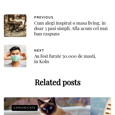
PREVIOUS
Cum alegi inspirat o masa living, in
doar 3 pasi simpli. Afla acum cel mai
bun raspuns
NEXT
Au fost furate 50.000 de masti,
in Koln
Related posts
COMUNICATE