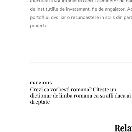
efectueaza voluntariat in cadrul caminelor de batr
de institutiile de invatamant, fie de angajator. A
portofliul dvs. iar o recunoastere in scris din par
proiecte.
PREVIOUS
Crezi ca vorbesti romana? Citeste un
dictionar de limba romana ca sa afli daca ai
dreptate
Rela