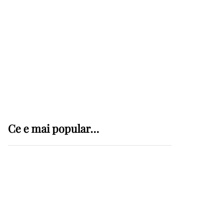
Cum să-ți gestionezi
eficient echipa cu
sisteme de pontaj
moderne
Tatuaje pentru fete: idei
creative și elegante
Ce e mai popular…
pentru un stil unic