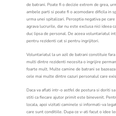
de batrani. Poate fi o decizie extrem de grea, u
ambele parti si poate fi o acomodare dificila in 
urma unei spitalizari. Perceptia negativa pe care
agrava lucrurile, dar nu este exclusa nici ideea c
duc lipsa de personal. De aceea voluntariatul int
pentru rezidenti cat si pentru ingrijitori.
Voluntariatul la un azil de batrani constituie far
multi dintre rezidenti necesita o ingrijire perman
foarte mult. Multe camine de batrani se bazeaza 
cele mai multe dintre cazuri personalul care exis
Daca va aflati intr-o astfel de postura si doriti s
stiti ca fiecare ajutor primit este binevenit. Pent
locala, apoi vizitati caminele si informati-va le
care sunt conditiile. Dupa ce v-ati facut o idee le