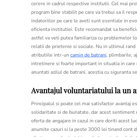
cerere in cadrul respective institutii. Cel mai pr
program bine stabilit pe care va trebui sa il resp
indatoriilor pe care le aveti sunt esentiale in evo
eficienta institutiei. Este recomandat sa beneficia
astfel va veti putea familiariza cu problemelor l
relatii de prietenie si sociale. Nu in ultimul rand
atributiile intr-un
camin de batrani
, plimbarile, 
intretinere si foarte important in situatia in care
anuntati azilul de batrani, acestia cu siguranta s
Avantajul voluntariatului la un a
Principalul si poate cel mai satisfactor avantaj e
solidaritate si de bunatate, dar acest sentiment 
oferta de angajare in cazul in care doriti acest lu
anumite cazuri si la peste 3000 lei tinand cont 