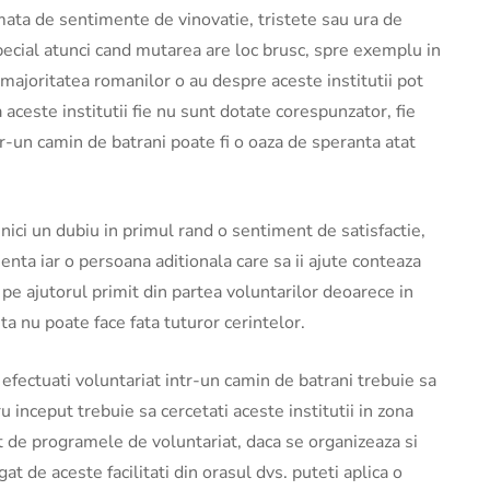
rmata de sentimente de vinovatie, tristete sau ura de
special atunci cand mutarea are loc brusc, spre exemplu in
 majoritatea romanilor o au despre aceste institutii pot
a aceste institutii fie nu sunt dotate corespunzator, fie
r-un camin de batrani poate fi o oaza de speranta atat
a nici un dubiu in primul rand o sentiment de satisfactie,
enta iar o persoana aditionala care sa ii ajute conteaza
pe ajutorul primit din partea voluntarilor deoarece in
ta nu poate face fata tuturor cerintelor.
a efectuati voluntariat intr-un camin de batrani trebuie sa
ru inceput trebuie sa cercetati aceste institutii in zona
gat de programele de voluntariat, daca se organizeaza si
gat de aceste facilitati din orasul dvs. puteti aplica o