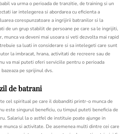
obabil va urma o perioada de tranzitie, de training si un
ectati iar intelegerea si abordarea cu eficienta a
luarea corespunzatoare a ingrijirii batranilor si la
ti de un grup stabilit de persoane pe care sa le ingrijiti,
or, munca va deveni mai usoara si veti dezvolta mai rapid
 trebuie sa luati in considerare si sa intelegeti care sunt
ajutor la imbracat, hrana, activitati de recreere sau de
 nu va mai puteti oferi serviciile pentru o perioada
e bazeaza pe sprijinul dvs.
zil de batrani
ste cel spiritual pe care il dobanditi printr-o munca de
nu este singurul beneficiu, cu timpul puteti beneficia de
cru. Salariul la o astfel de instituie poate ajunge in
de munca si activitate. De asemenea multi dintre cei care