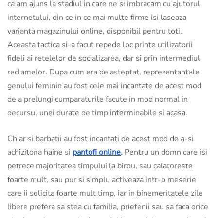
ca am ajuns la stadiul in care ne si imbracam cu ajutorul
internetului, din ce in ce mai multe firme isi laseaza
varianta magazinului online, disponibil pentru toti.
Aceasta tactica si-a facut repede loc printe utilizatorii
fideli ai retelelor de socializarea, dar si prin intermediul
reclamelor. Dupa cum era de asteptat, reprezentantele
genului feminin au fost cele mai incantate de acest mod
de a prelungi cumparaturile facute in mod normal in
decursul unei durate de timp interminabile si acasa.
Chiar si barbatii au fost incantati de acest mod de a-si
achizitona haine si
pantofi online
.
Pentru un domn care isi
petrece majoritatea timpului la birou, sau calatoreste
foarte mult, sau pur si simplu activeaza intr-o meserie
care ii solicita foarte mult timp, iar in binemeritatele zile
libere prefera sa stea cu familia, prietenii sau sa faca orice