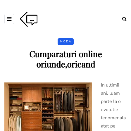
MODA
Cumparaturi online
oriunde,oricand
In ultimii
ani, luam
parte la o
evolutie
fenomenala
atat pe