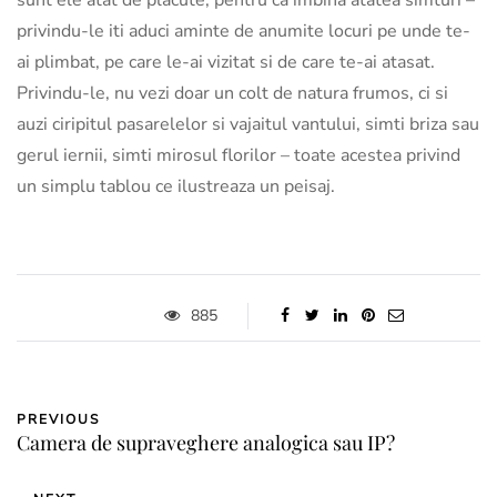
sunt ele atat de placute, pentru ca imbina atatea simturi –
privindu-le iti aduci aminte de anumite locuri pe unde te-
ai plimbat, pe care le-ai vizitat si de care te-ai atasat.
Privindu-le, nu vezi doar un colt de natura frumos, ci si
auzi ciripitul pasarelelor si vajaitul vantului, simti briza sau
gerul iernii, simti mirosul florilor – toate acestea privind
un simplu tablou ce ilustreaza un peisaj.
885
PREVIOUS
Camera de supraveghere analogica sau IP?