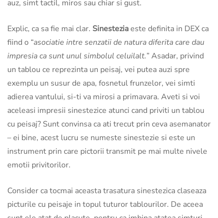
auz, simt tactil, miros sau chiar si gust.
Explic, ca sa fie mai clar.
Sinestezia
este definita in DEX ca
fiind o “
asociatie intre senzatii de natura diferita care dau
impresia ca sunt unul simbolul celuilalt.
” Asadar, privind
un tablou ce reprezinta un peisaj, vei putea auzi spre
exemplu un susur de apa, fosnetul frunzelor, vei simti
adierea vantului, si-ti va mirosi a primavara. Aveti si voi
aceleasi impresii sinestezice atunci cand priviti un tablou
cu peisaj? Sunt convinsa ca ati trecut prin ceva asemanator
– ei bine, acest lucru se numeste sinestezie si este un
instrument prin care pictorii transmit pe mai multe nivele
emotii privitorilor.
Consider ca tocmai aceasta trasatura sinestezica claseaza
picturile cu peisaje in topul tuturor tablourilor. De aceea