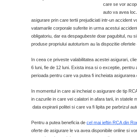
care se vor acope
auto va avea loc.
asigurare prin care tertii prejudiciati intr-un acciden
vatamarile corporale suferite in urma acestui acciden
obligatoriu, dar ea despagubeste doar pagubitul, nu si
produse propriului autoturism au la dispozitie ofertel
In ceea ce priveste valabilitatea acestei asigurari, cli
6 luni, fie de 12 luni. Exista insa si o exceptie, pentr
perioada pentru care va putea fi incheiata asigurarea d
In momentul in care ai incheiat o asigurare de tip RC
in cazurile in care vei calatori in afara tarii, in sta
data expirarii politei si care va fi lipita pe parbrizul au
Pentru a putea beneficia de
cel mai ieftin RCA din R
oferte de asigurare le va avea disponibile online si vo