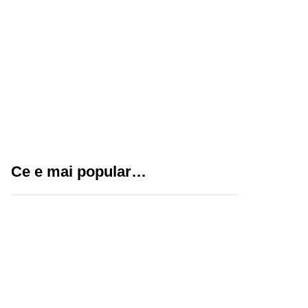
Cum să-ți gestionezi
eficient echipa cu
sisteme de pontaj
moderne
Tatuaje pentru fete: idei
creative și elegante
Ce e mai popular…
pentru un stil unic