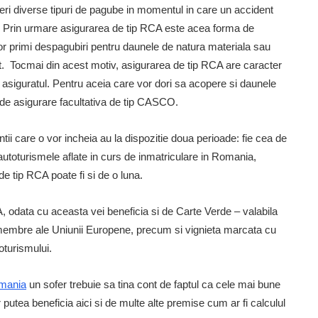
ri diverse tipuri de pagube in momentul in care un accident
Prin urmare asigurarea de tip RCA este acea forma de
t vor primi despagubiri pentru daunele de natura materiala sau
t. Tocmai din acest motiv, asigurarea de tip RCA are caracter
 asiguratul. Pentru aceia care vor dori sa acopere si daunele
e de asigurare facultativa de tip CASCO.
entii care o vor incheia au la dispozitie doua perioade: fie cea de
u autoturismele aflate in curs de inmatriculare in Romania,
e tip RCA poate fi si de o luna.
A, odata cu aceasta vei beneficia si de Carte Verde – valabila
tele membre ale Uniunii Europene, precum si vignieta marcata cu
toturismului.
omania
un sofer trebuie sa tina cont de faptul ca cele mai bune
r putea beneficia aici si de multe alte premise cum ar fi calculul