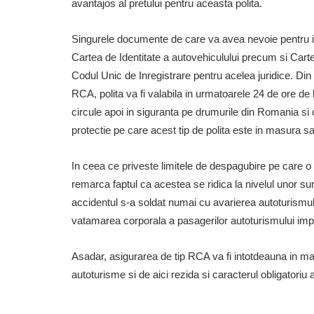
avantajos al pretului pentru aceasta polita.
Singurele documente de care va avea nevoie pentru inc
Cartea de Identitate a autovehiculului precum si Cartea
Codul Unic de Inregistrare pentru acelea juridice. Din
RCA, polita va fi valabila in urmatoarele 24 de ore de l
circule apoi in siguranta pe drumurile din Romania si 
protectie pe care acest tip de polita este in masura sa
In ceea ce priveste limitele de despagubire pe care o 
remarca faptul ca acestea se ridica la nivelul unor s
accidentul s-a soldat numai cu avarierea autoturismul
vatamarea corporala a pasagerilor autoturismului impli
Asadar, asigurarea de tip RCA va fi intotdeauna in mas
autoturisme si de aici rezida si caracterul obligatoriu 