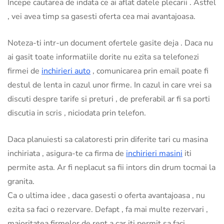
Incepe cautarea de indata ce ai aflat datele plecarii . Astfel
, vei avea timp sa gasesti oferta cea mai avantajoasa.
Noteza-ti intr-un document ofertele gasite deja . Daca nu
ai gasit toate informatiile dorite nu ezita sa telefonezi
firmei de
inchirieri auto
, comunicarea prin email poate fi
destul de lenta in cazul unor firme. In cazul in care vrei sa
discuti despre tarife si preturi , de preferabil ar fi sa porti
discutia in scris , niciodata prin telefon.
Daca planuiesti sa calatoresti prin diferite tari cu masina
inchiriata , asigura-te ca firma de
inchirieri masini
iti
permite asta. Ar fi neplacut sa fii intors din drum tocmai la
granita.
Ca o ultima idee , daca gasesti o oferta avantajoasa , nu
ezita sa faci o rezervare. Defapt , fa mai multe rezervari ,
majoritatea firmelor de rent a car iti permit sa faci