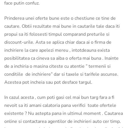
face putin confuz.
Prinderea unei oferte bune este o chestiune ce tine de
cautare. Obtii rezultate mai bune in cautarile tale daca iti
propui sa iti folosesti timpul comparand preturile si
discount-urile. Asta se aplica chiar daca ai o firma de
inchiriere la care apelezi mereu , intotdeauna exista
posibilitatea ca cineva sa aiba o oferta mai buna . Inainte
de a inchiria o masina citeste cu atentie ” termenii si
conditiile de inchiriere” dar si taxele si tarifele ascunse.
Acestea pot incheia sau pot desface targul.
In cazul acesta , cum poti gasi cel mai bun targ fara a fi
nevoit sa iti amani calatoria pana verifici toate ofertele
existente ? Nu astepta pana in ultimul moment . Cautarea
online si contactarea agentilor de inchirieri auto cer timp.