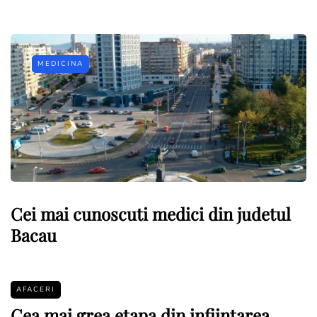
MEDICINA
Cei mai cunoscuti medici din judetul
Bacau
AFACERI
Cea mai grea etapa din infiintarea