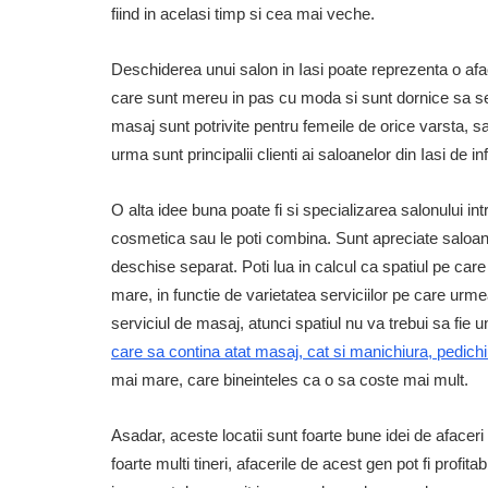
fiind in acelasi timp si cea mai veche.
Deschiderea unui salon in Iasi poate reprezenta o afa
care sunt mereu in pas cu moda si sunt dornice sa se
masaj sunt potrivite pentru femeile de orice varsta, s
urma sunt principalii clienti ai saloanelor din Iasi de 
O alta idee buna poate fi si specializarea salonului in
cosmetica sau le poti combina. Sunt apreciate saloan
deschise separat. Poti lua in calcul ca spatiul pe care
mare, in functie de varietatea serviciilor pe care urme
serviciul de masaj, atunci spatiul nu va trebui sa fie 
care sa contina atat masaj, cat si manichiura, pedic
mai mare, care bineinteles ca o sa coste mai mult.
Asadar, aceste locatii sunt foarte bune idei de afacer
foarte multi tineri, afacerile de acest gen pot fi profi