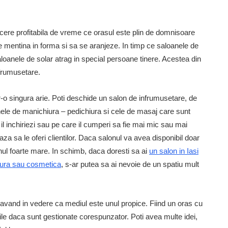
cere profitabila de vreme ce orasul este plin de domnisoare
 mentina in forma si sa se aranjeze. In timp ce saloanele de
aloanele de solar atrag in special persoane tinere. Acestea din
infrumusetare.
tr-o singura arie. Poti deschide un salon de infrumusetare, de
ele de manichiura – pedichiura si cele de masaj care sunt
 il inchiriezi sau pe care il cumperi sa fie mai mic sau mai
aza sa le oferi clientilor. Daca salonul va avea disponibil doar
unul foarte mare. In schimb, daca doresti sa ai
un salon in Iasi
hiura sau cosmetica
, s-ar putea sa ai nevoie de un spatiu mult
i avand in vedere ca mediul este unul propice. Fiind un oras cu
tabile daca sunt gestionate corespunzator. Poti avea multe idei,