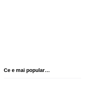
clinică dentară în Piața
Romană, București
Cum să-ți gestionezi
eficient echipa cu
sisteme de pontaj
moderne
Tatuaje pentru fete: idei
creative și elegante
Ce e mai popular…
pentru un stil unic