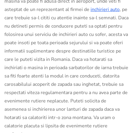
masina va poate fi adusa direct in aeroport, unde veti fi
asteptat de un reprezentant al firmei de
inchirieri auto
, pe
care trebuie sa-l cititi cu atentie inainte sa-l semnati. Daca
nu detineti permis de conducere puteti sa optati pentru
folosirea unui serviciu de inchirieri auto cu sofer, acesta va
poate insoti pe toata perioada sejurului si va poate oferi
informatii suplimentare despre destinatiile turistice pe
care le puteti vizita in Romania. Daca va hotarati sa
inchiriati o masina in perioada sarbatorilor de iarna trebuie
sa fiti foarte atenti la modul in care conduceti, datorita
carosabilului acoperit de zapada sau inghetat, trebuie sa
respectati viteza regulamentara pentru a nu avea parte de
evenimente rutiere neplacute. Puteti solicita de
asemenea si inchirierea unor lanturi de zapada daca va
hotarati sa calatoriti intr-o zona montana. Va uram o
calatorie placuta si lipsita de evenimente rutiere