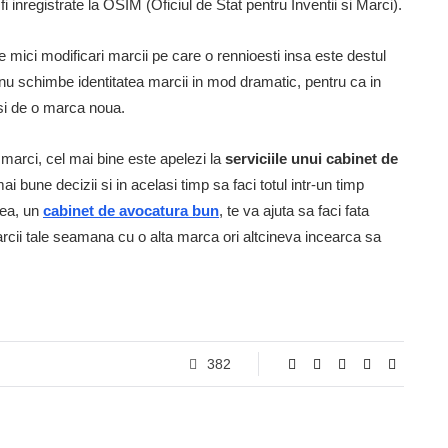
 inregistrate la OSIM (Oficiul de Stat pentru Inventii si Marci).
e mici modificari marcii pe care o rennioesti insa este destul
 nu schimbe identitatea marcii in mod dramatic, pentru ca in
si de o marca noua.
 marci, cel mai bine este apelezi la
serviciile unui cabinet de
mai bune decizii si in acelasi timp sa faci totul intr-un timp
nea, un
cabinet de avocatura bun
, te va ajuta sa faci fata
marcii tale seamana cu o alta marca ori altcineva incearca sa
382