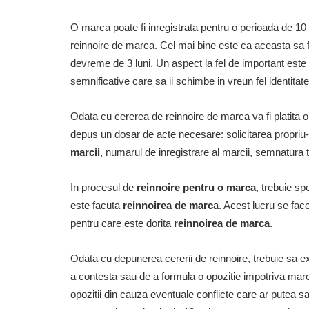
O marca poate fi inregistrata pentru o perioada de 10 
reinnoire de marca. Cel mai bine este ca aceasta sa fi
devreme de 3 luni. Un aspect la fel de important este 
semnificative care sa ii schimbe in vreun fel identitate
Odata cu cererea de reinnoire de marca va fi platita o 
depus un dosar de acte necesare: solicitarea propriu-z
marcii
, numarul de inregistrare al marcii, semnatura t
In procesul de
reinnoire pentru o marca
, trebuie sp
este facuta
reinnoirea de marc
a. Acest lucru se fac
pentru care este dorita
reinnoirea de marca
.
Odata cu depunerea cererii de reinnoire, trebuie sa exis
a contesta sau de a formula o opozitie impotriva mar
opozitii din cauza eventuale conflicte care ar putea sa