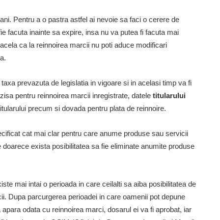
ani. Pentru a o pastra astfel ai nevoie sa faci o cerere de
e facuta inainte sa expire, insa nu va putea fi facuta mai
acela ca la reinnoirea marcii nu poti aduce modificari
a.
taxa prevazuta de legislatia in vigoare si in acelasi timp va fi
isa pentru reinnoirea marcii inregistrate, datele
titularului
itularului precum si dovada pentru plata de reinnoire.
ecificat cat mai clar pentru care anume produse sau servicii
e doarece exista posibilitatea sa fie eliminate anumite produse
te mai intai o perioada in care ceilalti sa aiba posibilitatea de
cii. Dupa parcurgerea perioadei in care oamenii pot depune
 apara odata cu reinnoirea marci, dosarul ei va fi aprobat, iar