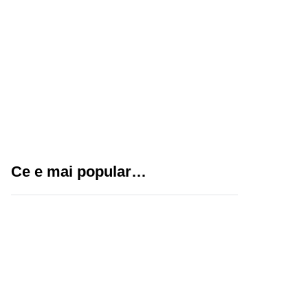
Cum să-ți gestionezi
eficient echipa cu
sisteme de pontaj
moderne
Tatuaje pentru fete: idei
creative și elegante
Ce e mai popular…
pentru un stil unic