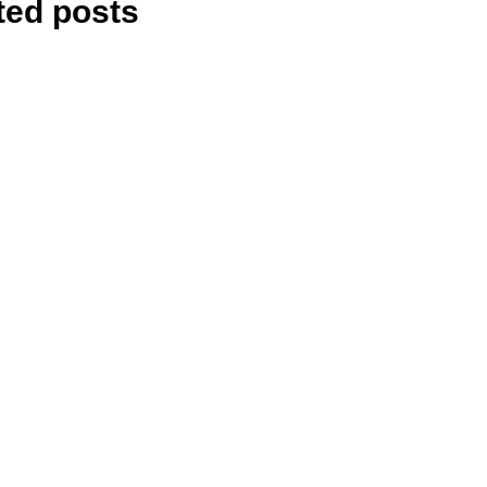
ted posts
Care sunt cele mai
cunoscute jocuri
online
Jocurile cu Dora,
preferate de copiiii