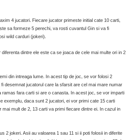
xim 4 jucatori. Fiecare jucator primeste initial cate 10 carti,
ste sa formeze 5 perechi, va rosti cuvantul Gin si va fi
osi wild carduri (jokeri).
iferenta dintre ele este ca se joaca de cele mai multe ori in 2
mi din intreaga lume. In acest tip de joc, se vor folosi 2
a fi desemnat jucatorul care la sfarsit are cel mai mare numar
ramas fara carti si are o canasta. In acest joc, se vor imparti
De exemplu, daca sunt 2 jucatori, ei vor primi cate 15 carti
mai mult de 2, 13 carti va primi fiecare dintre ei. In cazul in
2 jokeri. Asii au valoarea 1 sau 11 si ii poti folosii in diferite