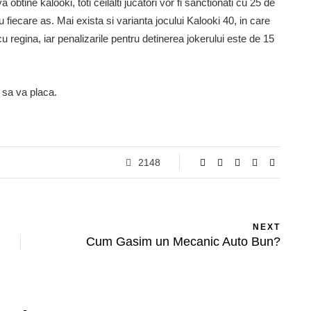
 obtine kalooki, toti ceilalti jucatori vor fi sanctionati cu 25 de
 fiecare as. Mai exista si varianta jocului Kalooki 40, in care
 cu regina, iar penalizarile pentru detinerea jokerului este de 15
o sa va placa.
2148
NEXT
Cum Gasim un Mecanic Auto Bun?