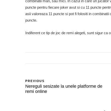
combinatii mari, sau mici. In cazul in care un jucator va
puncte pentru fiecare joker avut si cu 11 puncte pentru
asii valoreaza 11 puncte si pot fi folositi in combinatii
puncte.
Indiferent ce tip de joc de remi alegeti, sunt sigur ca 
PREVIOUS
Nereguli sesizate la unele platforme de
remi online