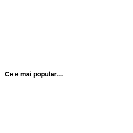
Cum să-ți gestionezi
eficient echipa cu
sisteme de pontaj
moderne
Tatuaje pentru fete: idei
creative și elegante
Ce e mai popular…
pentru un stil unic