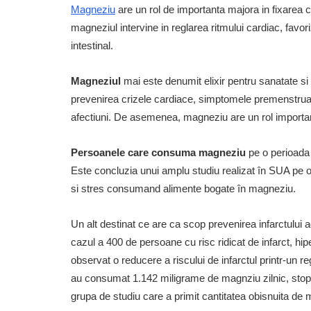
Magneziu
are un rol de importanta majora in fixarea 
magneziul intervine in reglarea ritmului cardiac, favor
intestinal.
Magneziul
mai este denumit elixir pentru sanatate si
prevenirea crizele cardiace, simptomele premenstruale, 
afectiuni. De asemenea, magneziu are un rol important 
Persoanele care consuma magneziu
pe o perioada 
Este concluzia unui amplu studiu realizat în SUA pe 
si stres consumand alimente bogate în magneziu.
Un alt destinat ce are ca scop prevenirea infarctului
cazul a 400 de persoane cu risc ridicat de infarct, hip
observat o reducere a riscului de infarctul printr-un
au consumat 1.142 miligrame de magnziu zilnic, stopur
grupa de studiu care a primit cantitatea obisnuita de