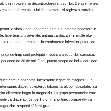
calciului in oase si in decontractarea muschilor. De asemenea,
izeaza scaderea nivelului de colesterol si regleaza tranzitul
 pentru o viata lunga, deoarece este o substanta necesara in
hipertensiunii arteriale, aritmia cardiaca si in multe alte
in reducerea greutati si in combaterea infectiilor puternice.
lunga de timp sunt protejate impotriva afectiunilor cardiace.
o perioada de 30 de ani. Deci, putem scapa de bolile cardiace
 aduce cateva observatii interesante legate de magneziu. In
ertensiune, diabet, colesterol, tabagism, alcool, obezitate, sa
 regim alimentar bogat în magneziu. La grupa persoanelor care
ile cardiace au fost de 1,5 ori mai putine, comparativ cu
 magneziu: respecti 418 miligrame.