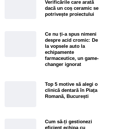
Verificările care arată
dacă un coș ceramic se
potrivește proiectului
Ce nu ți-a spus nimeni
despre acid cromic: De
la vopsele auto la
echipamente
farmaceutice, un game-
changer ignorat
Top 5 motive să alegi o
clinică dentară în Piața
Romană, București
Cum să-ți gestionezi
eficient echipa cu