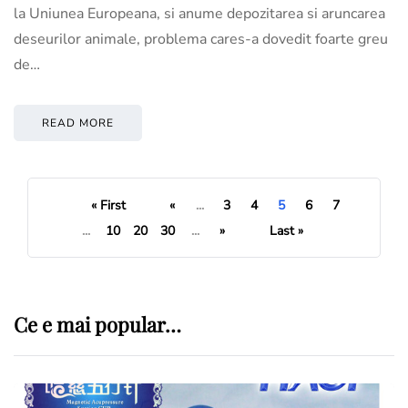
la Uniunea Europeana, si anume depozitarea si aruncarea
deseurilor animale, problema cares-a dovedit foarte greu
de…
READ MORE
« First
«
...
3
4
5
6
7
...
10
20
30
...
»
Last »
Ce e mai popular…