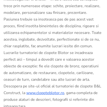
trece prin numeroase etape: schite, proiectare, realizare,
modelare, personalizare sau finisare, prezentare.
Pasiunea trebuie sa insoteasca pas de pas acest vast
proces, fiind insotita bineinteles de disciplina, rigoare si
utilizarea echipamentelor si materialelor necesare. Toate
acestea, inglobate, dezvoltate, perfectionate si de ce nu,
chiar rasplatite, fac anumite lucrari iesite din comun.
Lucrarile turnatoriei de clopote Blotor se incadreaza
perfect aici – timpul a dovedit care e valoarea acestor
obiecte de exceptie: fie ele clopote de bronz, operatiuni
de automatizare, de restaurare, clopotele, carilioane,
ceasuri de turn, candelabre sau alte lucrari de arta.
Descopera pe site-ul oficial al turnatoriei de clopote B&L
Construct, la
www.clopoteblotor.ro
, gama completa de
produse alaturi de descrieri, fotografii si referinte din
intreaga tara.