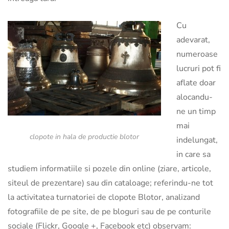
Cu
adevarat,
numeroase
lucruri pot fi
aflate doar
alocandu-
ne un timp
mai
clopote in hala de productie blotor
indelungat,
in care sa
studiem informatiile si pozele din online (ziare, articole,
siteul de prezentare) sau din cataloage; referindu-ne tot
la activitatea turnatoriei de clopote Blotor, analizand
fotografiile de pe site, de pe bloguri sau de pe conturile
sociale (Flickr, Google +, Facebook etc) observam: